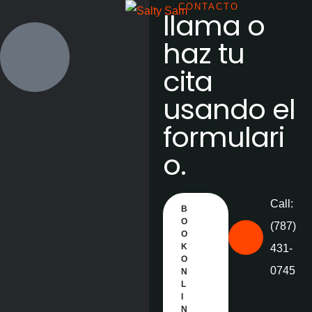
CONTACTO
llama o
haz tu
cita
usando el
formulari
o.
Call:
B
O
(787)
O
K
431-
O
0745
N
L
I
N